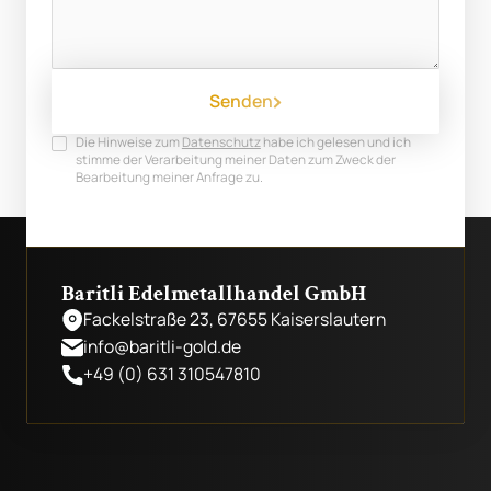
Senden
Die Hinweise zum
Datenschutz
habe ich gelesen und ich
stimme der Verarbeitung meiner Daten zum Zweck der
Bearbeitung meiner Anfrage zu.
Baritli Edelmetallhandel GmbH
Fackelstraße 23, 67655 Kaiserslautern
info@baritli-gold.de
+49 (0) 631 310547810